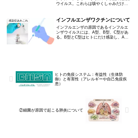
ウイルス。これらは咳やくしゃみだけで
なく、単なる呼吸や会話から漏れ出す
「エアロゾル（微細な霧）」として、数
時間も空気中を漂います。 これを避ける
インフルエンザワクチンについて
感染症あれこれ
唯一の方法は、誰かが...
インフルエンザの原因であるインフルエ
ンザウイルスには、A型、B型、C型があ
る。B型とC型はヒトにだけ感染し、A型
はヒト以外にも、トリやブタなど、ほと
んどの動物に感染する。したがって、A型
が変異しやすく、重症化しやすい。通
常、毎年秋から広がり...
ヒトの免疫システム：有益性（生体防
御）と有害性（アレルギーや自己免疫疾
患）
②細菌が原因で起こる肺炎について