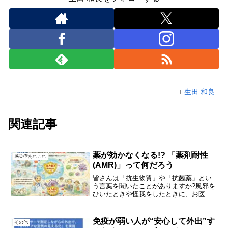
生田 和良
関連記事
薬が効かなくなる!? 「薬剤耐性
感染症あれこれ
(AMR)」って何だろう
皆さんは「抗生物質」や「抗菌薬」とい
う言葉を聞いたことがありますか?風邪を
ひいたときや怪我をしたときに、お医者
さんから処方される薬です。これらの薬
は、私たちの体に侵入した細菌をやっつ
けてくれる、とても大切な薬です。とこ
免疫が弱い人が“安心して外出”す
その他
ろが最近、世界中で大き...