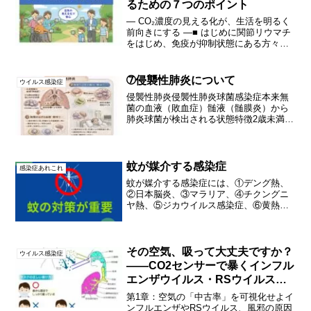
るための７つのポイント
― CO₂濃度の見える化が、生活を明るく
前向きにする ―■ はじめに関節リウマチ
をはじめ、免疫が抑制状態にある方々に
とって、「外出したいけれど、感染が怖
い」という悩みは、とても大きなもので
す。特に、人混み換気の状態がわからな
➆侵襲性肺炎について
ウイルス感染症
い場所会話の多い...
侵襲性肺炎侵襲性肺炎球菌感染症本来無
菌の血液（敗血症）髄液（髄膜炎）から
肺炎球菌が検出される状態特徴2歳未満の
小児、65歳以上の高齢者に多い肺炎を伴
わない場合もある非常に重症化しやすい
医療施設や高齢者施設での感染対策にお
すすめのマットがあり...
蚊が媒介する感染症
感染症あれこれ
蚊が媒介する感染症には、①デング熱、
②日本脳炎、③マラリア、④チクングニ
ヤ熱、⑤ジカウイルス感染症、⑥黄熱、
⑦ウェストナイル熱などがある。今回の
話題は、デング熱と日本脳炎についてで
ある。今の時期、蚊に刺されることが多
いが、おもしろいことに地...
その空気、吸って大丈夫ですか？
ウイルス感染症
――CO2センサーで暴くインフル
エンザウイルス・RSウイルス・
風邪ウイルスの潜伏場所
第1章：空気の「中古率」を可視化せよイ
ンフルエンザやRSウイルス、風邪の原因