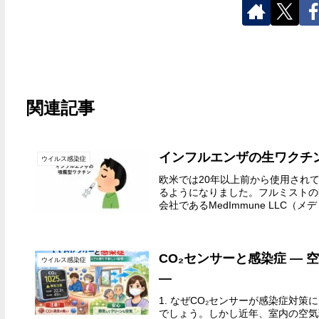
関連記事
インフルエンザの生ワクチン：
ウイルス感染症
欧米では20年以上前から使用されて
るようになりました。フルミストの
会社であるMedImmune LLC（メデ
CO₂センサーと感染症 ―
ウイルス感染症
―
1. なぜCO₂センサーが感染症対
でしょう。しかし近年、室内の空気