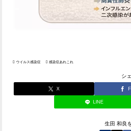
ウイルス感染症
感染症あれこれ
シ
X
F
LINE
生田 和良