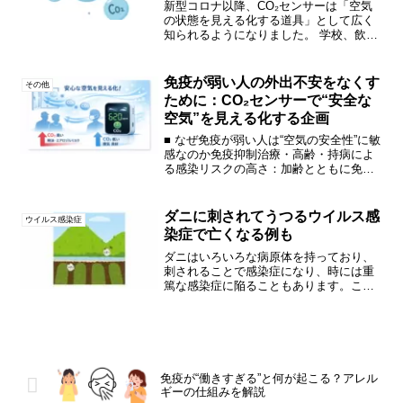
新型コロナ以降、CO₂センサーは「空気
の状態を見える化する道具」として広く
知られるようになりました。 学校、飲食
店、オフィスなど、さまざまな場所で導
入が進み、厚生労働省をはじめ多くの公
的機関も使用を推奨しています。しか
免疫が弱い人の外出不安をなくす
その他
し、一般の方からはこん...
ために：CO₂センサーで“安全な
空気”を見える化する企画
■ なぜ免疫が弱い人は“空気の安全性”に敏
感なのか免疫抑制治療・高齢・持病によ
る感染リスクの高さ：加齢とともに免疫
の力が徐々に下がっていくことはよく知
られています。まだ、高齢ではないが、
がん患者、自己免疫疾患患者、慢性透析
ダニに刺されてうつるウイルス感
ウイルス感染症
患者、臓器移植患者...
染症で亡くなる例も
ダニはいろいろな病原体を持っており、
刺されることで感染症になり、時には重
篤な感染症に陥ることもあります。この
ような感染症は「ダニ媒介性感染症」
と、総称で呼ばれます。日本では、「ツ
ツガ虫病」、「重症熱性血小板減少症候
群（SFTS)」、「日本紅...
免疫が“働きすぎる”と何が起こる？アレル
ギーの仕組みを解説