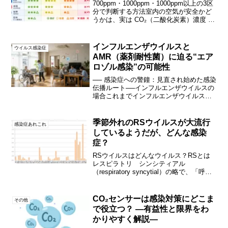
700ppm・1000ppm・1000ppm以上の3区
分で判断する方法室内の空気が安全かど
うかは、実は CO₂（二酸化炭素）濃度 を
測ることで、誰でも簡単に判断できま
す。私たちが吸って吐いた呼気には CO₂
が含まれており、換気が悪いほどC...
インフルエンザウイルスと
ウイルス感染症
AMR（薬剤耐性菌）に迫る“エア
ロゾル感染”の可能性
── 感染症への警鐘：見直され始めた感染
伝播ルート──インフルエンザウイルスの
場合これまでインフルエンザウイルスは
「飛沫感染が中心」と説明されてきまし
た。咳やくしゃみで出された大粒の飛沫
が1〜2メートル以内で落下し、近距離で
季節外れのRSウイルスが大流行
感染症あれこれ
の接触が主なリス...
しているようだが、どんな感染
症？
RSウイルスはどんなウイルス？RSとは
レスピラトリ シンシティアル
（respiratory syncytial）の略で、「呼吸
器合胞体」と翻訳される。培養細胞に感
染させると、ウイルスが感染して増える
に伴い、感染した細胞同士がくっついて
CO₂センサーは感染対策にどこま
その他
大きな...
で役立つ？ —有益性と限界をわ
かりやすく解説—